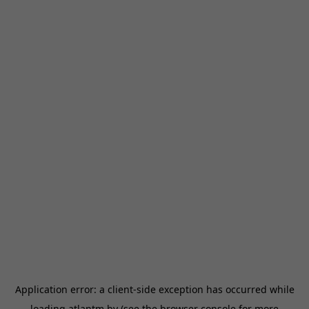
Application error: a
client
-side exception has occurred while
loading
atlantm.by
(see the
browser console
for more