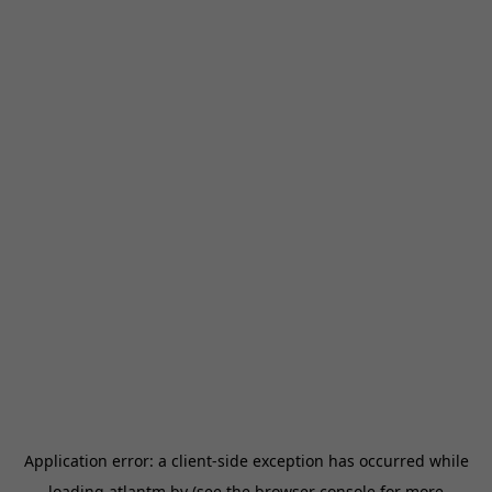
Application error: a
client
-side exception has occurred while
loading
atlantm.by
(see the
browser console
for more