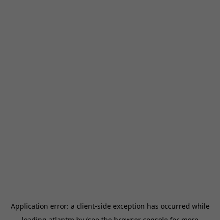
Application error: a
client
-side exception has occurred while
loading
atlantm.by
(see the
browser console
for more