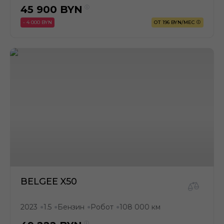
45 900
BYN
- 4 000 BYN
ОТ 196 BYN/МЕС
BELGEE X50
2023
1.5
Бензин
Робот
108 000 км
●
●
●
●