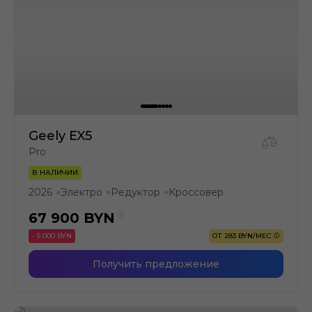
Geely EX5
Pro
В НАЛИЧИИ
2026
Электро
Редуктор
Кроссовер
●
●
●
67 900
BYN
- 5 000 BYN
ОТ 283 BYN/МЕС
Получить предложение