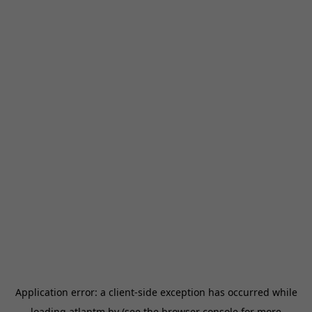
Application error: a
client
-side exception has occurred while
loading
atlantm.by
(see the
browser console
for more