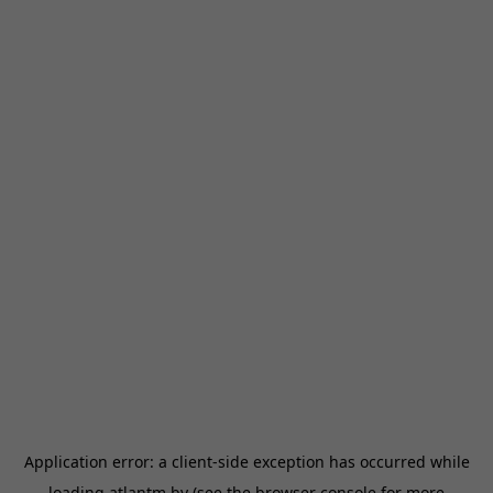
Application error: a
client
-side exception has occurred while
loading
atlantm.by
(see the
browser console
for more