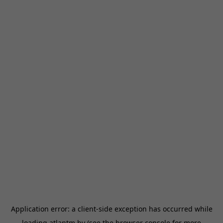
Application error: a
client
-side exception has occurred while
loading
atlantm.by
(see the
browser console
for more