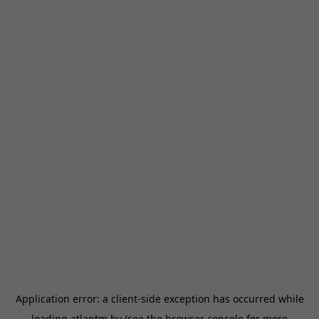
Application error: a
client
-side exception has occurred while
loading
atlantm.by
(see the
browser console
for more