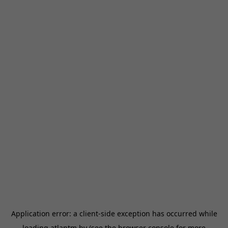
Application error: a
client
-side exception has occurred while
loading
atlantm.by
(see the
browser console
for more