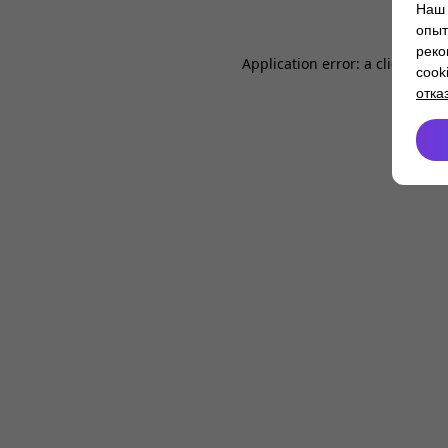
Наш 
опыт
реко
Application error: a
client
-side
cook
отка