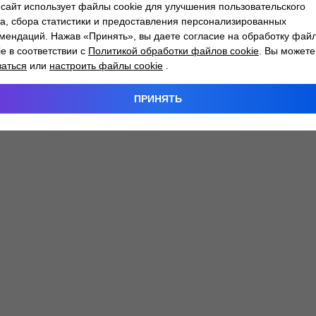
сайт использует файлы cookie для улучшения пользовательского
а, сбора статистики и предоставления персонализированных
мендаций. Нажав «Принять», вы даете согласие на обработку фай
 exception has occurred while loading
atlantm.by
(see the
browser
ie в соответствии с
Политикой обработки файлов cookie
. Вы можете
заться
или
настроить файлы cookie
.
ПРИНЯТЬ