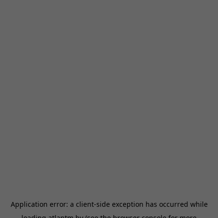
Application error: a
client
-side exception has occurred while
loading
atlantm.by
(see the
browser console
for more