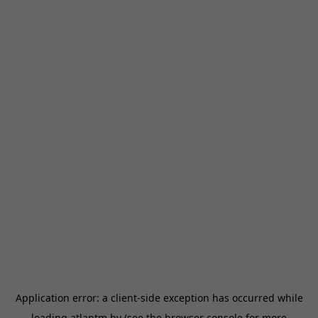
Application error: a
client
-side exception has occurred while
loading
atlantm.by
(see the
browser console
for more