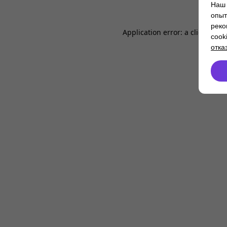
Наш 
опыт
реко
Application error: a
client
-side
cook
отка