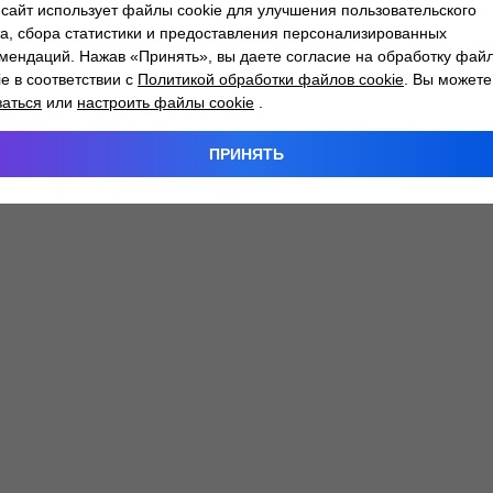
сайт использует файлы cookie для улучшения пользовательского
а, сбора статистики и предоставления персонализированных
мендаций. Нажав «Принять», вы даете согласие на обработку фай
 exception has occurred while loading
atlantm.by
(see the
browser
ie в соответствии с
Политикой обработки файлов cookie
. Вы можете
заться
или
настроить файлы cookie
.
ПРИНЯТЬ