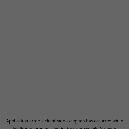
Application error: a
client
-side exception has occurred while
loading
atlantm.by
(see the
browser console
for more