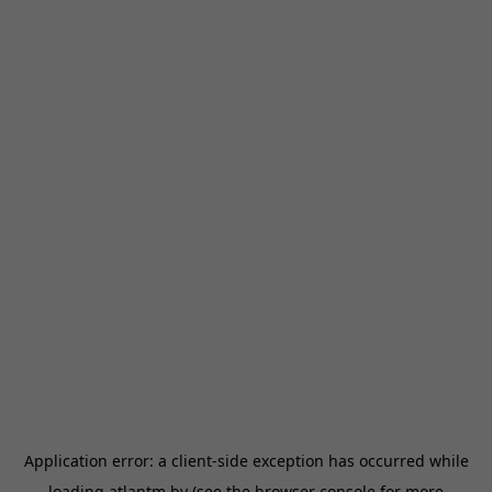
Application error: a
client
-side exception has occurred while
loading
atlantm.by
(see the
browser console
for more