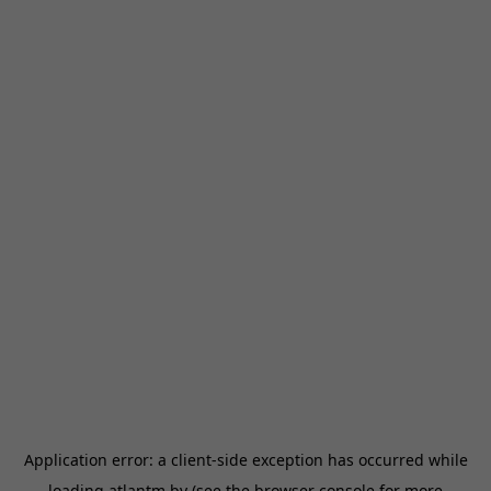
Application error: a
client
-side exception has occurred while
loading
atlantm.by
(see the
browser console
for more