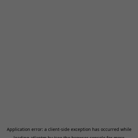
Application error: a
client
-side exception has occurred while
loading
atlantm.by
(see the
browser console
for more