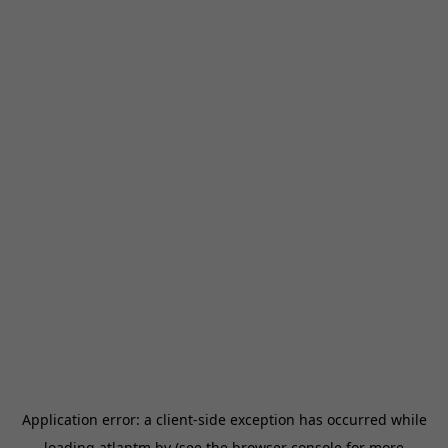
Application error: a
client
-side exception has occurred while
loading
atlantm.by
(see the
browser console
for more