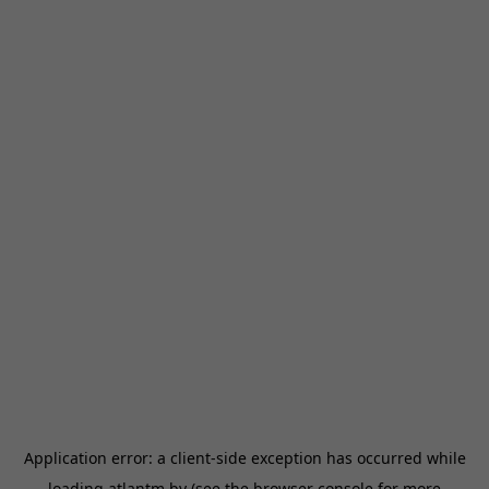
Application error: a
client
-side exception has occurred while
loading
atlantm.by
(see the
browser console
for more