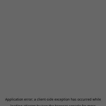
Application error: a
client
-side exception has occurred while
loading
atlantm.by
(see the
browser console
for more