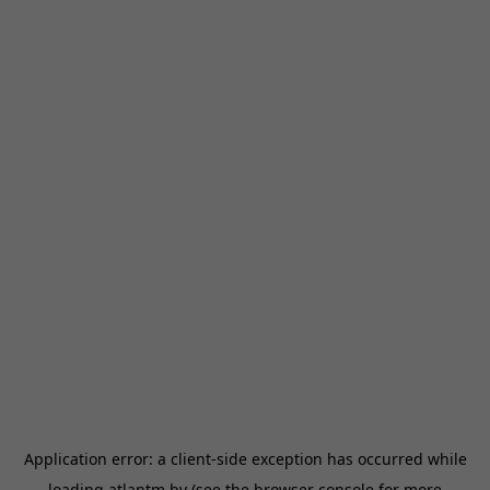
Application error: a
client
-side exception has occurred while
loading
atlantm.by
(see the
browser console
for more