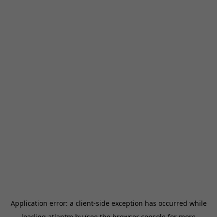
Application error: a
client
-side exception has occurred while
loading
atlantm.by
(see the
browser console
for more