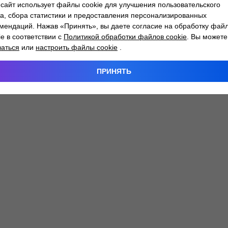
сайт использует файлы cookie для улучшения пользовательского
а, сбора статистики и предоставления персонализированных
мендаций. Нажав «Принять», вы даете согласие на обработку фай
 exception has occurred while loading
atlantm.by
(see the
browser
ie в соответствии с
Политикой обработки файлов cookie
. Вы можете
заться
или
настроить файлы cookie
.
ПРИНЯТЬ