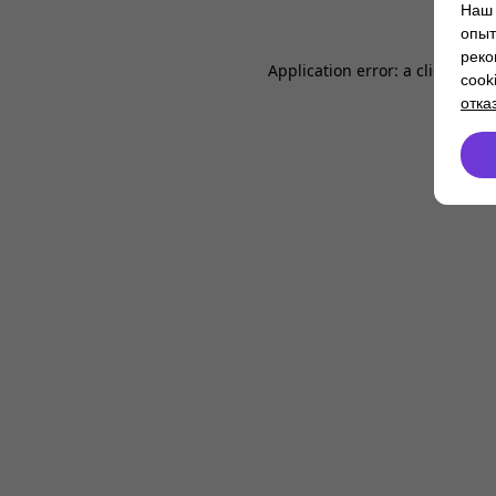
Наш 
опыт
реко
Application error: a
client
-side
cook
отка