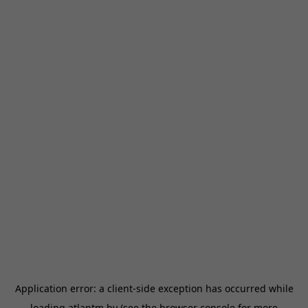
Application error: a
client
-side exception has occurred while
loading
atlantm.by
(see the
browser console
for more