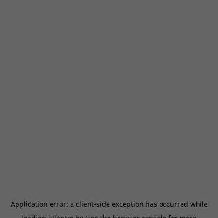
Application error: a
client
-side exception has occurred while
loading
atlantm.by
(see the
browser console
for more