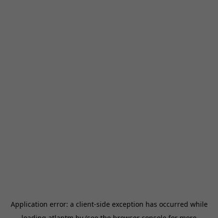
Application error: a
client
-side exception has occurred while
loading
atlantm.by
(see the
browser console
for more