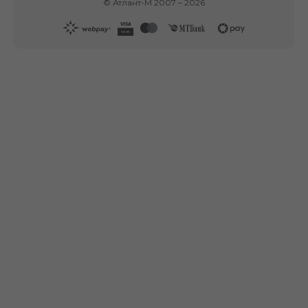
©
Атлант-М
2007 –
2026