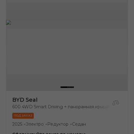
BYD Seal
600 4WD Smart Driving + панорамная крыша с затемне
ПОД ЗАКАЗ
2025
Электро
Редуктор
Седан
●
●
●