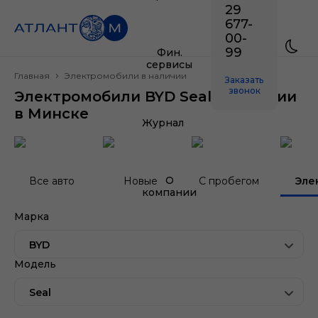
29
677-
00-
99
Фин.
сервисы
Главная
Электромобили в наличии
Заказать
звонок
Электромобили BYD Seal в наличии
в Минске
Журнал
О
Все авто
Новые
С пробегом
Эле
компании
Марка
BYD
Модель
Seal