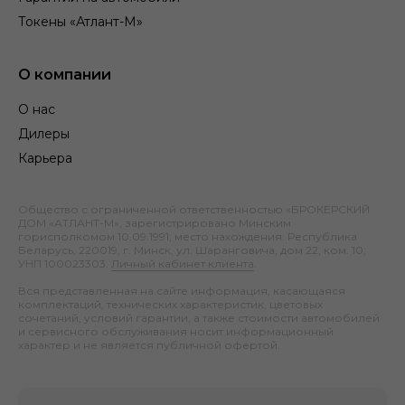
Токены «Атлант-М»
О компании
О нас
Дилеры
Карьера
Общество с ограниченной ответственностью «БРОКЕРСКИЙ
ДОМ «АТЛАНТ-М», зарегистрировано Минским
горисполкомом 10.09.1991; место нахождения: Республика
Беларусь, 220019, г. Минск, ул. Шаранговича, дом 22, ком. 10;
УНП 100023303.
Личный кабинет клиента
.
Вся представленная на сайте информация, касающаяся
комплектаций, технических характеристик, цветовых
сочетаний, условий гарантии, а также стоимости автомобилей
и сервисного обслуживания носит информационный
характер и не является публичной офертой.