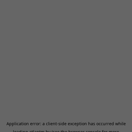
Application error: a
client
-side exception has occurred while
loading
atlantm.by
(see the
browser console
for more