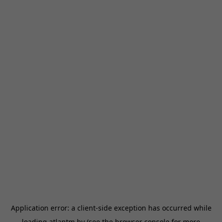
Application error: a
client
-side exception has occurred while
loading
atlantm.by
(see the
browser console
for more