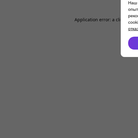
Наш 
опыт
реко
Application error: a
client
-side
cook
отка