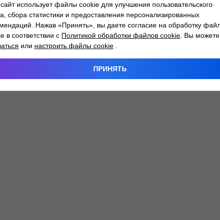
сайт использует файлы cookie для улучшения пользовательского
а, сбора статистики и предоставления персонализированных
мендаций. Нажав «Принять», вы даете согласие на обработку фай
 exception has occurred while loading
atlantm.by
(see the
browser
ie в соответствии с
Политикой обработки файлов cookie
. Вы можете
заться
или
настроить файлы cookie
.
ПРИНЯТЬ