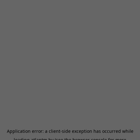
Application error: a
client
-side exception has occurred while
loading
atlantm.by
(see the
browser console
for more