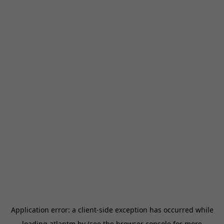
Application error: a
client
-side exception has occurred while
loading
atlantm.by
(see the
browser console
for more