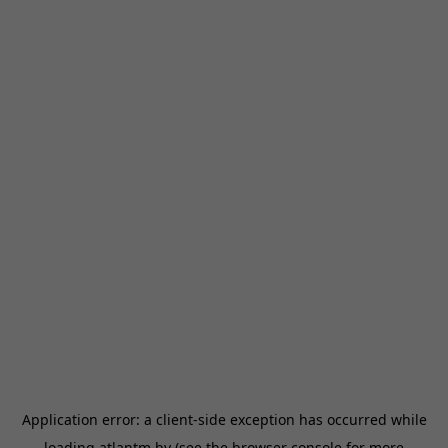
Application error: a
client
-side exception has occurred while
loading
atlantm.by
(see the
browser console
for more