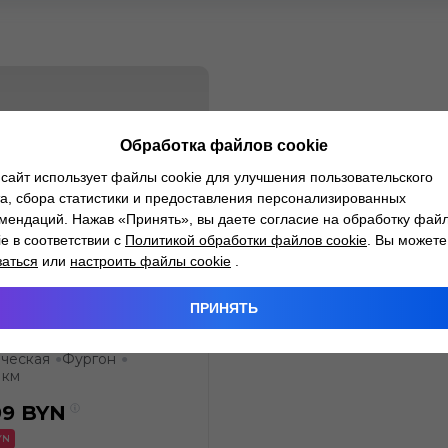
Обработка файлов cookie
сайт использует файлы cookie для улучшения пользовательского
а, сбора статистики и предоставления персонализированных
мендаций. Нажав «Принять», вы даете согласие на обработку фай
ie в соответствии с
Политикой обработки файлов cookie
. Вы можете
заться
или
настроить файлы cookie
.
ext
ПРИНЯТЬ
.8
Бензин
●
●
ческая
Фургон
●
●
 км
99
BYN
YN