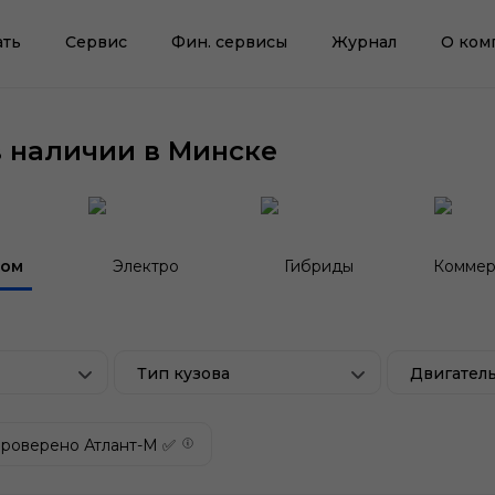
ать
Сервис
Фин. сервисы
Журнал
О ком
в наличии в Минске
гом
Электро
Гибриды
Коммер
Тип кузова
Двигател
роверено Атлант-М ✅