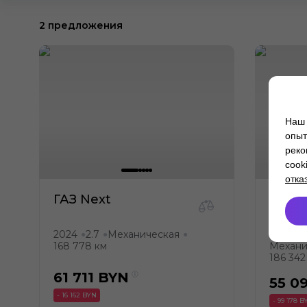
2 предложения
Наш 
опыт
реко
cook
отка
ГАЗ Next
ГАЗ N
2024
2.7
Механическая
2021
2
●
●
●
●
168 778 км
Механи
186 342
61 711
BYN
55 0
- 16 162 BYN
- 99 178 B