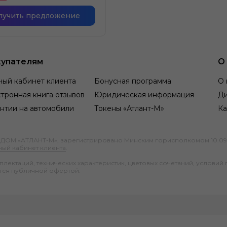
лучить предложение
упателям
О
ный кабинет клиента
Бонусная программа
О 
тронная книга отзывов
Юридическая информация
Д
нтии на автомобили
Токены «Атлант-М»
Ка
М «АТЛАНТ-М», зарегистрировано Минским горисполкомом 10.09.1991
ный кабинет клиента
.
ектаций, технических характеристик, цветовых сочетаний, условий 
тся публичной офертой.