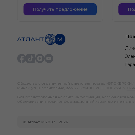
Получить предложение
По
Пок
Лич
Элек
Гара
Общество с ограниченной ответственностью «БРОКЕРСКИЙ ДО
Минск, ул. Шаранговича, дом 22, ком. 10; УНП 100023303.
Лич
Вся представленная на сайте информация, касающаяся компл
обслуживания носит информационный характер и не являе
©
Атлант-М
2007 –
2026