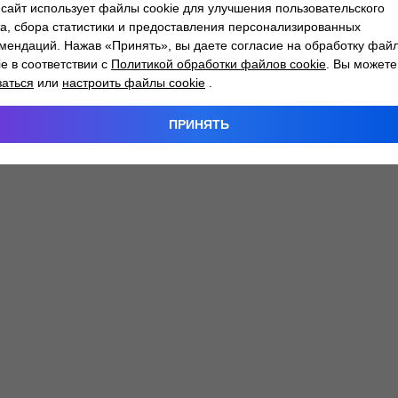
сайт использует файлы cookie для улучшения пользовательского
а, сбора статистики и предоставления персонализированных
мендаций. Нажав «Принять», вы даете согласие на обработку фай
 exception has occurred while loading
atlantm.by
(see the
browser
ie в соответствии с
Политикой обработки файлов cookie
. Вы можете
заться
или
настроить файлы cookie
.
ПРИНЯТЬ