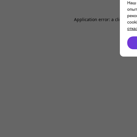
Наш 
опыт
реко
Application error: a
client
-side
cook
отка