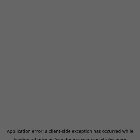
Application error: a
client
-side exception has occurred while
loading
atlantm.by
(see the
browser console
for more