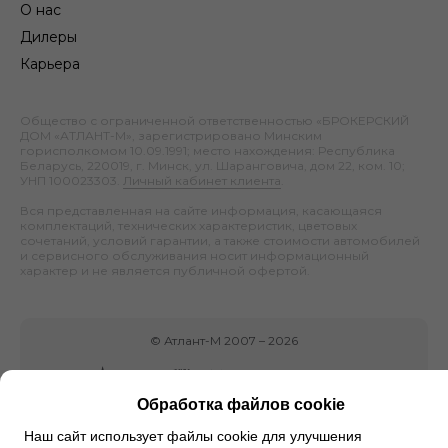
О нас
Дилеры
Карьера
Общество с ограниченной ответственностью «БРОКЕРСКИЙ
ДОМ «АТЛАНТ-М», зарегистрировано Минским
горисполкомом 10.09.1991; место нахождения: Республика
Беларусь, 220019, г. Минск, ул. Шаранговича, дом 22, ком. 10;
УНП 100023303.
Личный кабинет клиента
.
Вся представленная на сайте информация, касающаяся
комплектаций, технических характеристик, цветовых
сочетаний, условий гарантии, а также стоимости автомобилей
и сервисного обслуживания носит информационный
характер и не является публичной офертой.
©
Атлант-М
2007 –
2026
Обработка файлов cookie
Наш сайт использует файлы cookie для улучшения