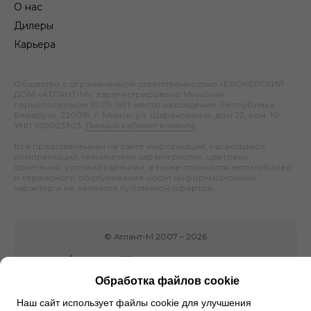
О нас
Дилеры
Карьера
Общество с ограниченной ответственностью «БРОКЕРСКИЙ
ДОМ «АТЛАНТ-М», зарегистрировано Минским
горисполкомом 10.09.1991; место нахождения: Республика
Беларусь, 220019, г. Минск, ул. Шаранговича, дом 22, ком. 10;
УНП 100023303.
Личный кабинет клиента
.
Вся представленная на сайте информация, касающаяся
комплектаций, технических характеристик, цветовых
сочетаний, условий гарантии, а также стоимости автомобилей
и сервисного обслуживания носит информационный
характер и не является публичной офертой.
©
Атлант-М
2007 –
2026
Обработка файлов cookie
Наш сайт использует файлы cookie для улучшения