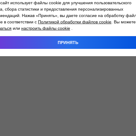
сайт использует файлы cookie для улучшения пользовательского
а, сбора статистики и предоставления персонализированных
мендаций. Нажав «Принять», вы даете согласие на обработку фай
 exception has occurred while loading
atlantm.by
(see the
browser
ie в соответствии с
Политикой обработки файлов cookie
. Вы можете
заться
или
настроить файлы cookie
.
ПРИНЯТЬ