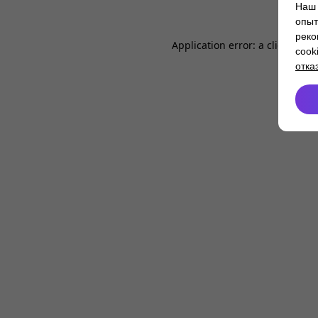
Наш 
опыт
реко
Application error: a
client
-side
cook
отка