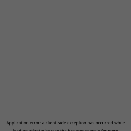
Application error: a
client
-side exception has occurred while
loading
atlantm.by
(see the
browser console
for more