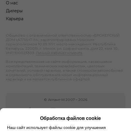
О нас
Дилеры
Карьера
Общество с ограниченной ответственностью «БРОКЕРСКИЙ
ДОМ «АТЛАНТ-М», зарегистрировано Минским
горисполкомом 10.09.1991; место нахождения: Республика
Беларусь, 220019, г. Минск, ул. Шаранговича, дом 22, ком. 10;
УНП 100023303.
Личный кабинет клиента
.
Вся представленная на сайте информация, касающаяся
комплектаций, технических характеристик, цветовых
сочетаний, условий гарантии, а также стоимости автомобилей
и сервисного обслуживания носит информационный
характер и не является публичной офертой.
©
Атлант-М
2007 –
2026
Обработка файлов cookie
Наш сайт использует файлы cookie для улучшения