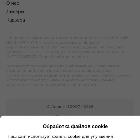
О нас
Дилеры
Карьера
Общество с ограниченной ответственностью «БРОКЕРСКИЙ
ДОМ «АТЛАНТ-М», зарегистрировано Минским
горисполкомом 10.09.1991; место нахождения: Республика
Беларусь, 220019, г. Минск, ул. Шаранговича, дом 22, ком. 10;
УНП 100023303.
Личный кабинет клиента
.
Вся представленная на сайте информация, касающаяся
комплектаций, технических характеристик, цветовых
сочетаний, условий гарантии, а также стоимости автомобилей
и сервисного обслуживания носит информационный
характер и не является публичной офертой.
©
Атлант-М
2007 –
2026
Обработка файлов cookie
Наш сайт использует файлы cookie для улучшения