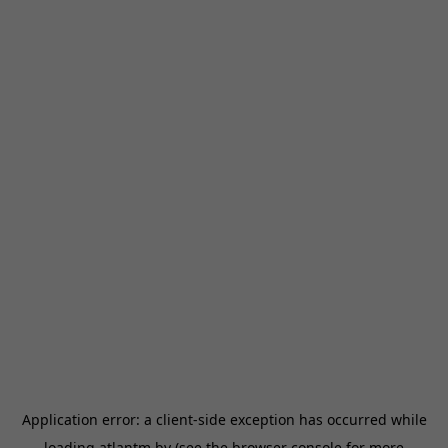
Application error: a
client
-side exception has occurred while
loading
atlantm.by
(see the
browser console
for more