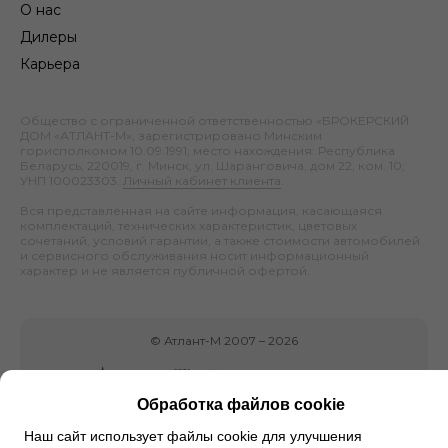
О нас
Дилеры
Карьера
Общество с ограниченной ответственностью «БРОКЕРСКИЙ
ДОМ «АТЛАНТ-М», зарегистрировано Минским
горисполкомом 10.09.1991; место нахождения: Республика
Беларусь, 220019, г. Минск, ул. Шаранговича, дом 22, ком. 10;
УНП 100023303.
Личный кабинет клиента
.
Вся представленная на сайте информация, касающаяся
комплектаций, технических характеристик, цветовых
сочетаний, условий гарантии, а также стоимости автомобилей
и сервисного обслуживания носит информационный
характер и не является публичной офертой.
©
Атлант-М
2007 –
2026
Обработка файлов cookie
Наш сайт использует файлы cookie для улучшения