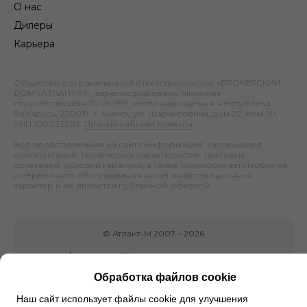
О нас
Дилеры
Карьера
Общество с ограниченной ответственностью «БРОКЕРСКИЙ
ДОМ «АТЛАНТ-М», зарегистрировано Минским
горисполкомом 10.09.1991; место нахождения: Республика
Беларусь, 220019, г. Минск, ул. Шаранговича, дом 22, ком. 10;
УНП 100023303.
Личный кабинет клиента
.
Вся представленная на сайте информация, касающаяся
комплектаций, технических характеристик, цветовых
сочетаний, условий гарантии, а также стоимости автомобилей
и сервисного обслуживания носит информационный
характер и не является публичной офертой.
©
Атлант-М
2007 –
2026
Обработка файлов cookie
Наш сайт использует файлы cookie для улучшения