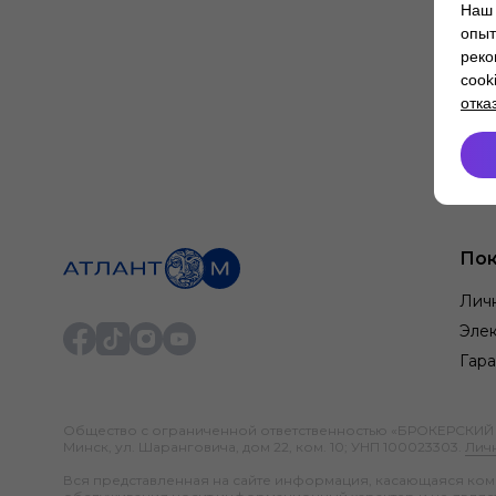
Наш 
опыт
реко
cook
отка
Пок
Лич
Элек
Гара
Общество с ограниченной ответственностью «БРОКЕРСКИЙ ДО
Минск, ул. Шаранговича, дом 22, ком. 10; УНП 100023303.
Лич
Вся представленная на сайте информация, касающаяся компл