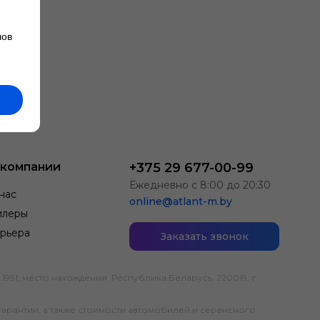
лов
 компании
+375 29 677-00-99
Ежедневно с 8:00 до 20:30
нас
online@atlant-m.by
илеры
рьера
Заказать звонок
; место нахождения: Республика Беларусь, 220019, г.
гарантии, а также стоимости автомобилей и сервисного