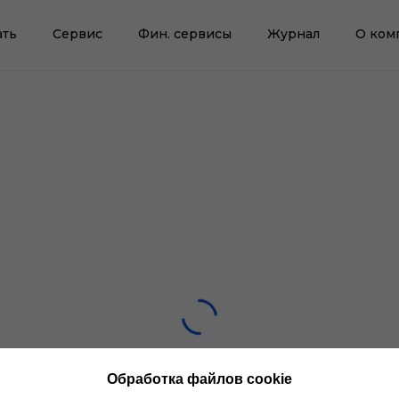
ать
Сервис
Фин. сервисы
Журнал
О ком
Обработка файлов cookie