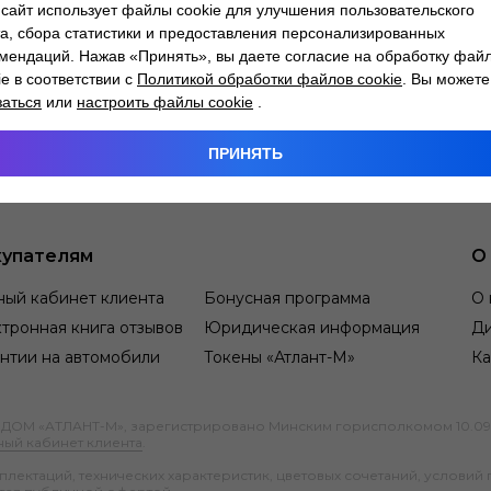
сайт использует файлы cookie для улучшения пользовательского
а, сбора статистики и предоставления персонализированных
мендаций. Нажав «Принять», вы даете согласие на обработку фай
ie в соответствии с
Политикой обработки файлов cookie
. Вы можете
заться
или
настроить файлы cookie
.
ПРИНЯТЬ
упателям
О
ный кабинет клиента
Бонусная программа
О 
тронная книга отзывов
Юридическая информация
Д
нтии на автомобили
Токены «Атлант-М»
Ка
М «АТЛАНТ-М», зарегистрировано Минским горисполкомом 10.09.1991
ный кабинет клиента
.
ектаций, технических характеристик, цветовых сочетаний, условий 