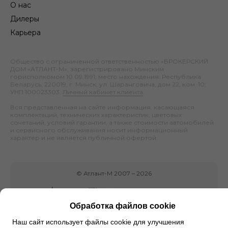
О нас
Дилеры
Карьера
Общество с ограниченной ответственностью «БРОКЕРСКИЙ
ДОМ «АТЛАНТ-М», зарегистрировано Минским
горисполкомом 10.09.1991; место нахождения: Республика
Беларусь, 220019, г. Минск, ул. Шаранговича, дом 22, ком. 10;
УНП 100023303.
Личный кабинет клиента
.
Вся представленная на сайте информация, касающаяся
комплектаций, технических характеристик, цветовых
сочетаний, условий гарантии, а также стоимости автомобилей
и сервисного обслуживания носит информационный
характер и не является публичной офертой.
©
Атлант-М
2007 –
2026
Обработка файлов cookie
Наш сайт использует файлы cookie для улучшения