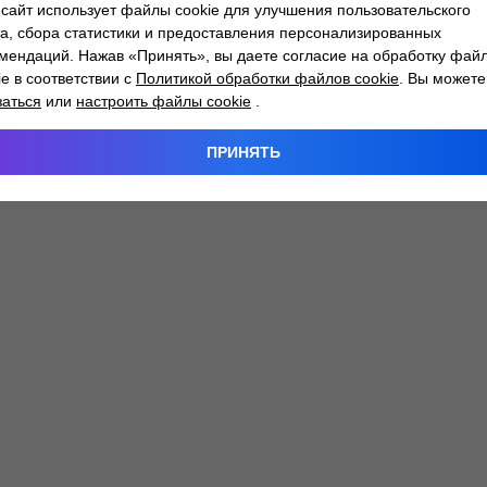
сайт использует файлы cookie для улучшения пользовательского
а, сбора статистики и предоставления персонализированных
мендаций. Нажав «Принять», вы даете согласие на обработку фай
 exception has occurred while loading
atlantm.by
(see the
browser
ie в соответствии с
Политикой обработки файлов cookie
. Вы можете
заться
или
настроить файлы cookie
.
ПРИНЯТЬ