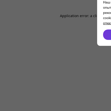
Наш 
опыт
реко
Application error: a
client
-side
cook
отка