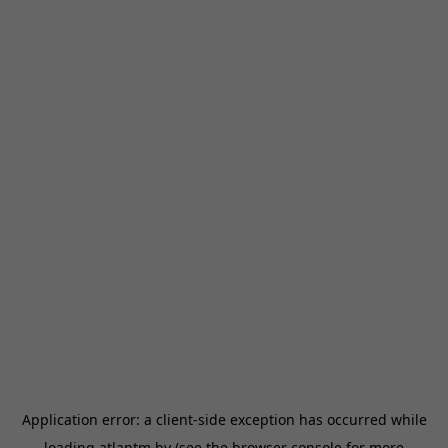
Application error: a
client
-side exception has occurred while
loading
atlantm.by
(see the
browser console
for more