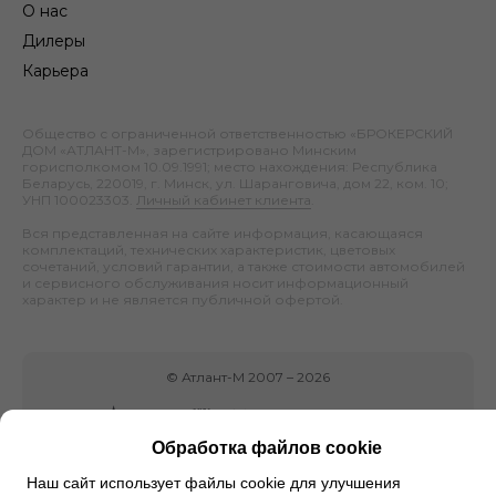
О нас
Дилеры
Карьера
Общество с ограниченной ответственностью «БРОКЕРСКИЙ
ДОМ «АТЛАНТ-М», зарегистрировано Минским
горисполкомом 10.09.1991; место нахождения: Республика
Беларусь, 220019, г. Минск, ул. Шаранговича, дом 22, ком. 10;
УНП 100023303.
Личный кабинет клиента
.
Вся представленная на сайте информация, касающаяся
комплектаций, технических характеристик, цветовых
сочетаний, условий гарантии, а также стоимости автомобилей
и сервисного обслуживания носит информационный
характер и не является публичной офертой.
©
Атлант-М
2007 –
2026
Обработка файлов cookie
Наш сайт использует файлы cookie для улучшения